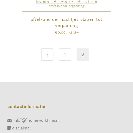
aftelkalender nachtjes slapen tot
verjaardag
€
0,00
incl. btw
1
2
contactinformatie
info"@"homeworktime.nl
disclaimer