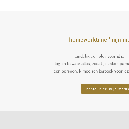
homeworktime ‘mijn me
eindelijk een plek voor al je
log en bewaar alles, zodat je zaken para
een persoonlijk medisch logboek voor jezel
bestel hier 'mijn medi