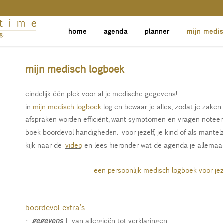
home
agenda
planner
mijn medi
mijn medisch logboek
eindelijk één plek voor al je medische gegevens!
in
mijn medisch logboek
log en bewaar je alles, zodat je zaken
afspraken worden efficiënt, want symptomen en vragen noteer j
boek boordevol handigheden. voor jezelf, je kind of als mantelz
kijk naar de
video
en lees hieronder wat de agenda je allemaal
een persoonlijk medisch logboek voor jeze
boordevol extra’s
•
gegevens
| van allergieën tot verklaringen