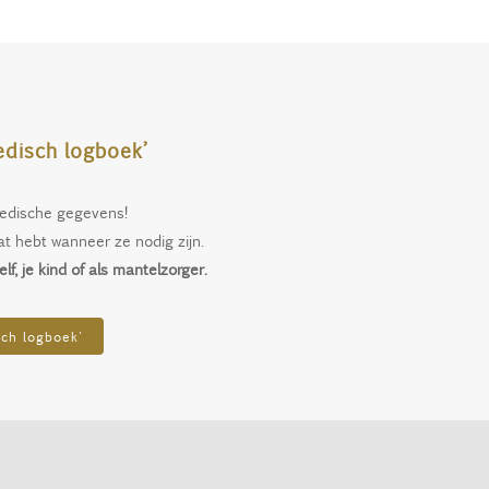
disch logboek’
 medische gegevens!
at hebt wanneer ze nodig zijn.
f, je kind of als mantelzorger.
sch logboek'