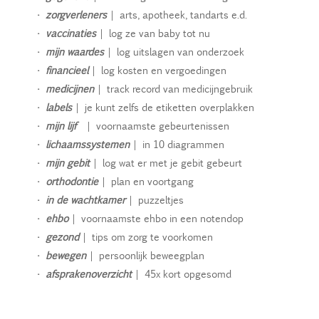
•
zorgverleners
| arts, apotheek, tandarts e.d.
•
vaccinaties
| log ze van baby tot nu
•
mijn waardes
| log uitslagen van onderzoek
•
financieel
| log kosten en vergoedingen
•
medicijnen
| track record van medicijngebruik
•
labels
| je kunt zelfs de etiketten overplakken
•
mijn lijf
| voornaamste gebeurtenissen
•
lichaamssystemen
| in 10 diagrammen
•
mijn gebit
| log wat er met je gebit gebeurt
•
orthodontie
| plan en voortgang
•
in de wachtkamer
| puzzeltjes
•
ehbo
| voornaamste ehbo in een notendop
•
gezond
| tips om zorg te voorkomen
•
bewegen
| persoonlijk beweegplan
•
afsprakenoverzicht
| 45x kort opgesomd