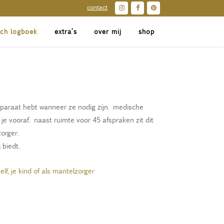
contact
sch logboek
extra’s
over mij
shop
 paraat hebt wanneer ze nodig zijn. medische
e vooraf. naast ruimte voor 45 afspraken zit dit
orger.
 biedt.
lf, je kind of als mantelzorger