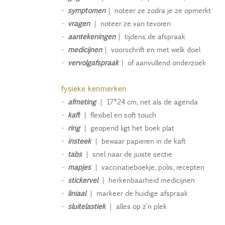
•
symptomen
| noteer ze zodra je ze opmerkt
•
vragen
| noteer ze van tevoren
•
aantekeningen
| tijdens de afspraak
•
medicijnen
| voorschrift en met welk doel
•
vervolgafspraak
| of aanvullend onderzoek
fysieke kenmerken
•
afmeting
| 17*24 cm, net als de agenda
•
kaft
| flexibel en soft touch
•
ring
| geopend ligt het boek plat
•
insteek
| bewaar papieren in de kaft
•
tabs
| snel naar de juiste sectie
•
mapjes
| vaccinatieboekje, polis, recepten
•
stickervel
| herkenbaarheid medicijnen
•
liniaal
| markeer de huidige afspraak
•
sluitelastiek
| alles op z’n plek