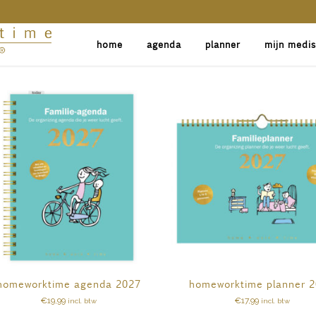
home
agenda
planner
mijn medi
homeworktime agenda 2027
homeworktime planner 
€
19,99
€
17,99
incl. btw
incl. btw