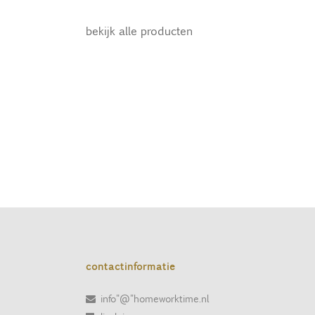
bekijk alle producten
contactinformatie
info"@"homeworktime.nl