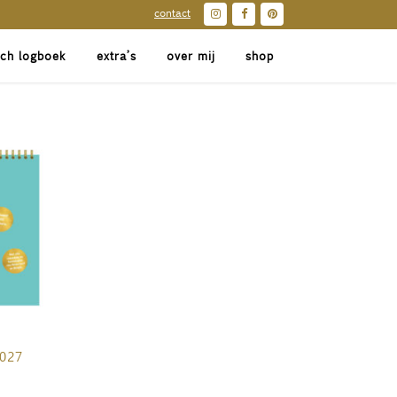
contact
sch logboek
extra’s
over mij
shop
2027