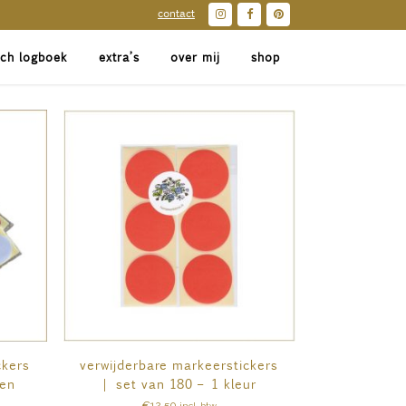
contact
sch logboek
extra’s
over mij
shop
ckers
verwijderbare markeerstickers
ren
| set van 180 – 1 kleur
€
12,50
incl. btw