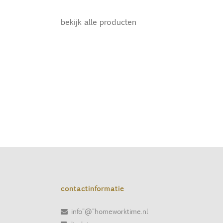
bekijk alle producten
contactinformatie
info"@"homeworktime.nl