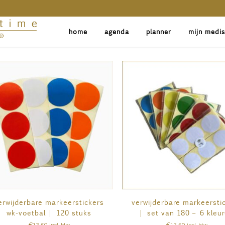
home
agenda
planner
mijn medi
erwijderbare markeerstickers
verwijderbare markeersti
wk-voetbal | 120 stuks
| set van 180 – 6 kleu
€
12,50
€
12,50
incl. btw
incl. btw