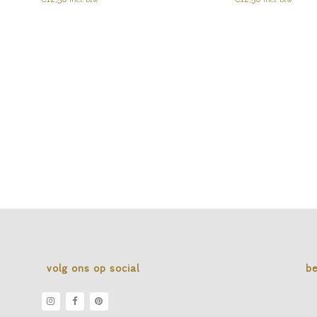
volg ons op social
b