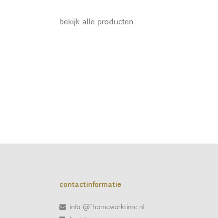
bekijk alle producten
contactinformatie
info"@"homeworktime.nl