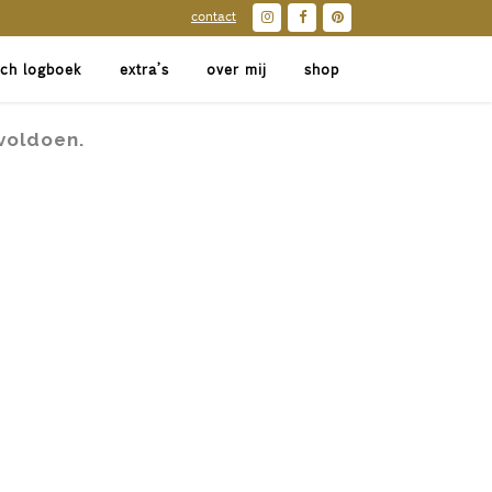
contact
sch logboek
extra’s
over mij
shop
voldoen.