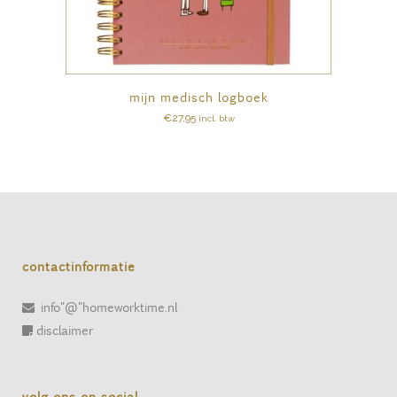
mijn medisch logboek
€
27,95
incl. btw
contactinformatie
info"@"homeworktime.nl
disclaimer
volg ons op social