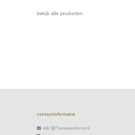
bekijk alle producten
contactinformatie
info"@"homeworktime.nl