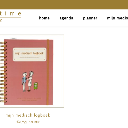
home
agenda
planner
mijn medi
mijn medisch logboek
€
27,95
incl. btw