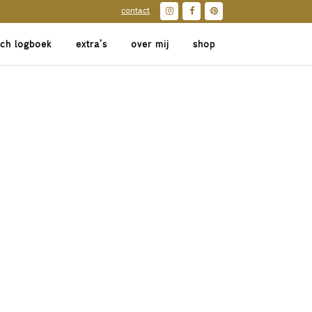
contact
sch logboek
extra’s
over mij
shop