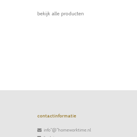
bekijk alle producten
contactinformatie
info"@"homeworktime.nl