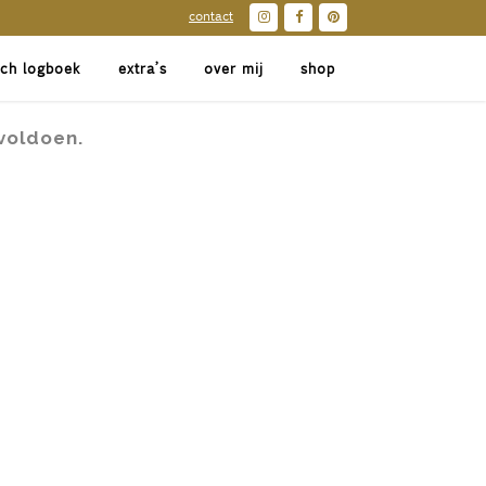
contact
sch logboek
extra’s
over mij
shop
voldoen.