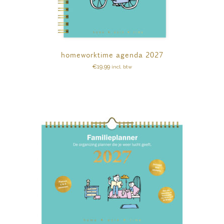
homeworktime agenda 2027
€
19,99
incl. btw