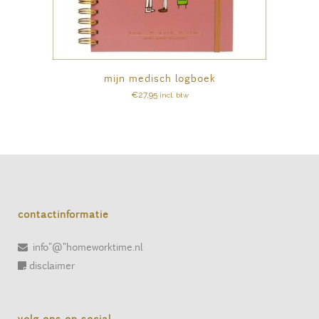
mijn medisch logboek
€
27,95
incl. btw
contactinformatie
info"@"homeworktime.nl
disclaimer
volg ons op social